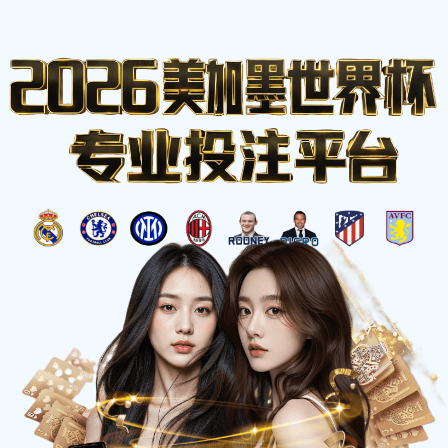
☰
YY
易游